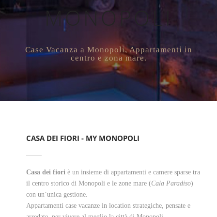
MONOPOLI
Case Vacanza a Monopoli, Appartamenti in
centro e zona mare.
CASA DEI FIORI - MY MONOPOLI
Casa dei fiori
è un insieme di appartamenti e camere sparse tra
il centro storico di Monopoli e le zone mare (
Cala Paradiso
)
con un’unica gestione.
Appartamenti case vacanze in location strategiche, pensate e
arredate, per vivere al meglio la città di Monopoli