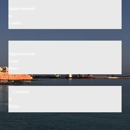
Appartamenti
in
Centro
Appartamenti
Zona
Mare
Comfort
&
Relax