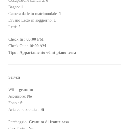
Occupazione standard: 6
Bagno:
1
Camera da letto matrimoniale:
1
Divano Letto in soggiorno:
1
Letti:
2
Check In :
03:00 PM
Check Out :
10:00 AM
Tipo :
Appartamento 60mt piano terra
Servizi
Wifi :
gratuito
Ascensore:
No
Fono :
Si
Aria condizionata :
Si
Parcheggio:
Gratuito di fronte casa
Cassaforte :
No