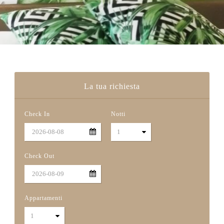
La tua richiesta
Check In
Notti
Check Out
Appartamenti