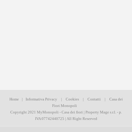
Home
|
Informativa Privacy
|
Cookies
|
Contatti
|
Casa dei
Fiori Monopoli
Copyright 2021 MyMonopoli - Casa dei fiori | Property Mage s.r.l. - p.
IVA 07742440725 | All Right Reserved