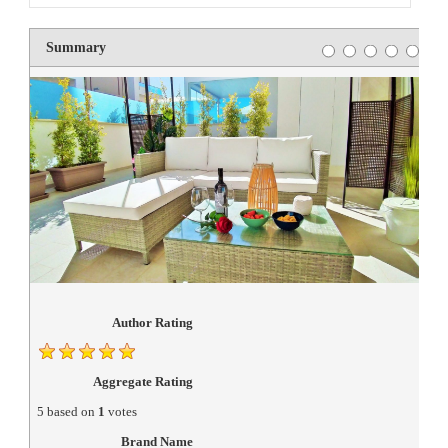
Rating
1 star
2 stars
3 stars
4 stars
5 st
Summary
Author Rating
Aggregate Rating
5
based on
1
votes
Brand Name