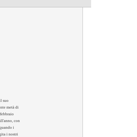
il suo
ente metà di
 febbraio
all'anno, con
 quando i
ita i nostri