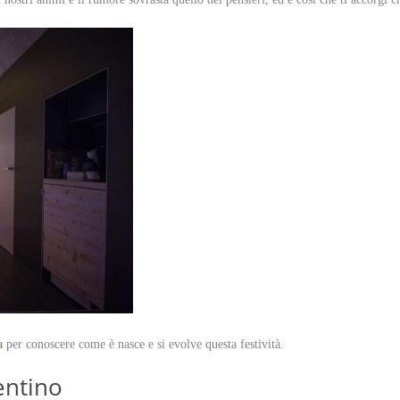
a
per conoscere come è nasce e si evolve questa festività.
entino