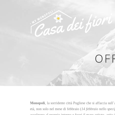
OF
Monopoli
, la sorridente città Pugliese che si affaccia sul
età, non solo nel mese di febbraio (
14 febbraio nello speci
accolgono al proprio interno e fuori il mare agitato, agita i