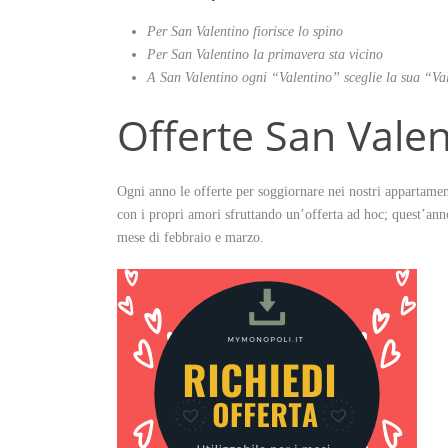
Per San Valentino fiorisce lo spino
Per San Valentino la primavera sta vicino
A San Valentino ogni “Valentino” sceglie la sua “Va
Offerte San Vale
Ogni anno le offerte per soggiornare nei nostri appartame
con i propri amori sfruttando un’offerta ad hoc; quest’an
mese di febbraio e marzo.