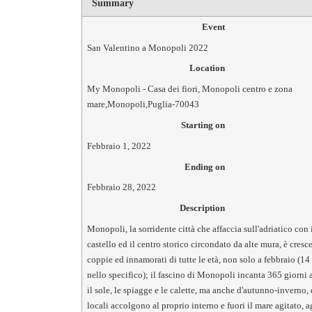
Summary
Event
San Valentino a Monopoli 2022
Location
My Monopoli - Casa dei fiori
,
Monopoli centro e zona
mare
,
Monopoli
,
Puglia
-
70043
Starting on
Febbraio 1, 2022
Ending on
Febbraio 28, 2022
Description
Monopoli, la sorridente città che affaccia sull'adriatico con 
castello ed il centro storico circondato da alte mura, è cresc
coppie ed innamorati di tutte le età, non solo a febbraio (14
nello specifico); il fascino di Monopoli incanta 365 giorni 
il sole, le spiagge e le calette, ma anche d'autunno-inverno,
locali accolgono al proprio interno e fuori il mare agitato, ag