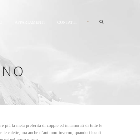
•
O
APPARTAMENTI
CONTATTI
INO
pre più la metà preferita di coppie ed innamorati di tutte le
e e le calette, ma anche d’autunno-inverno, quando i locali
he sei nel posto giusto.