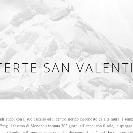
HOMEPAGE
CHI SIAM
FERTE SAN VALENT
l’adriatico, con il suo castello ed il centro storico circondato da alte mura, è sem
fico
); il fascino di Monopoli incanta 365 giorni all’anno, con il sole, le spiagg
 nostri animi e il rumore sovrasta quello dei pensieri, ed è così che ti accorgi c